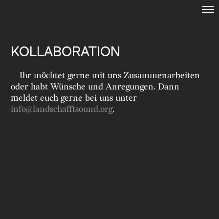
LAND.SCHAFFT.SOUND.
KOLLABORATION
Termine
Ihr möchtet gerne mit uns Zusammenarbeiten
oder habt Wünsche und Anregungen. Dann
Archiv
meldet euch gerne bei uns unter
info@landschafftsound.org
.
Kollaboration
Suche
English