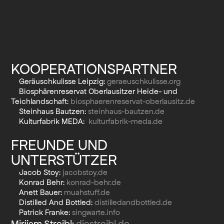
KOOPERATIONSPARTNER
Geräuschkulisse Leipzig:
geraeuschkulisse.org
Biosphärenreservat Oberlausitzer Heide- und
Teichlandschaft:
biosphaerenreservat-oberlausitz.de
Steinhaus Bautzen:
steinhaus-bautzen.de
Kulturfabrik MEDA:
kulturfabrik-meda.de
FREUNDE UND
UNTERSTÜTZER
Jacob Stoy:
jacobstoy.de
Konrad Behr:
konrad-behr.de
Anett Bauer:
muahstuff.de
Distilled And Bottled:
distilledandbottled.de
Patrick Franke:
singwarte.info
Mirijam Streibl:
diestreibl.de