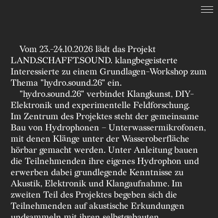
LAND.SCHAFFT.SOUND.
Vom 23.-24.10.2026 lädt das Projekt
Termine
LAND.SCHAFFT.SOUND. klangbegeisterte
Interessierte zu einem Grundlagen-Workshop zum
Thema "hydro.sound.26" ein.
Archiv
"hydro.sound.26" verbindet Klangkunst, DIY-
Elektronik und experimentelle Feldforschung.
Im Zentrum des Projektes steht der gemeinsame
Kollaboration
Bau von Hydrophonen – Unterwassermikrofonen,
mit denen Klänge unter der Wasseroberfläche
hörbar gemacht werden. Unter Anleitung bauen
Suche
die Teilnehmenden ihre eigenes Hydrophon und
erwerben dabei grundlegende Kenntnisse zu
English
Akustik, Elektronik und Klangaufnahme. Im
zweiten Teil des Projektes begeben sich die
Teilnehmenden auf akustische Erkundungen
undsammeln mit ihren selbstgebauten